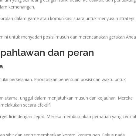
dalam kemenangan.
obrolan dalam game atau komunikasi suara untuk menyusun strategi
 mini untuk menyadari posisi musuh dan merencanakan gerakan Anda
 pahlawan dan peran
a
ai perkelahian. Prioritaskan penentuan posisi dan waktu untuk
akan utama, unggul dalam menjatuhkan musuh dari kejauhan. Mereka
melakukan secara efektif.
rget licin dengan cepat. Mereka membutuhkan perhatian yang cerma
kan sihir dan sering memberikan kontrol kerumunan. Fokus pada