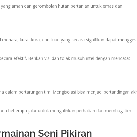
 yang aman dan gerombolan hutan pertanian untuk emas dan
l menara, kura -kura, dan tuan yang secara signifikan dapat mengges
ecara efektif. Berikan visi dan tolak musuh intel dengan mencatat
ma dalam pertarungan tim. Mengisolasi bisa menjadi pertandingan akh
pada beberapa jalur untuk mengalihkan perhatian dan membagi tim
rmainan Seni Pikiran