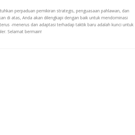
tuhkan perpaduan pemikiran strategis, penguasaan pahlawan, dan
kan di atas, Anda akan dilengkapi dengan baik untuk mendominasi
 terus -menerus dan adaptasi terhadap taktik baru adalah kunci untuk
ler. Selamat bermain!