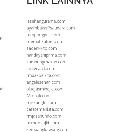
LINK LAINNYA
lesehangurame.com
ayambakar7saudara.com
tempongpns.com
er
roemahkuliner.com
saoenkkito.com
handayaniprima.com
kampungmakan.com
luckycatck.com
rmbakoelkita.com
angelesehan.com
ir
bluejasminejkt.com
Mrobak.com
miekungfu.com
cafetemankita.com
rmjasabundo.com
mimoosajkt.com
kembangkawung.com