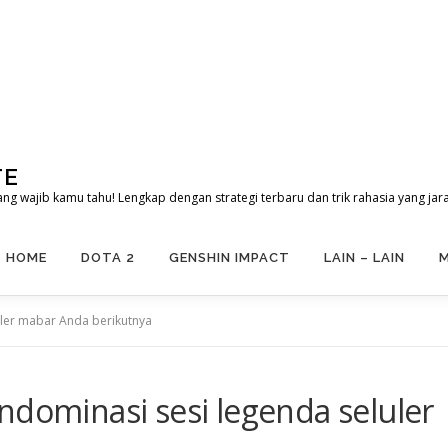
TE
g wajib kamu tahu! Lengkap dengan strategi terbaru dan trik rahasia yang jar
HOME
DOTA 2
GENSHIN IMPACT
LAIN – LAIN
uler mabar Anda berikutnya
ndominasi sesi legenda seluler