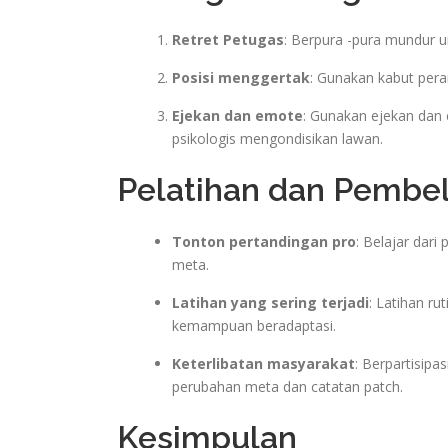
Retret Petugas
: Berpura -pura mundur 
Posisi menggertak
: Gunakan kabut per
Ejekan dan emote
: Gunakan ejekan dan
psikologis mengondisikan lawan.
Pelatihan dan Pembel
Tonton pertandingan pro
: Belajar dari
meta.
Latihan yang sering terjadi
: Latihan r
kemampuan beradaptasi.
Keterlibatan masyarakat
: Berpartisipa
perubahan meta dan catatan patch.
Kesimpulan