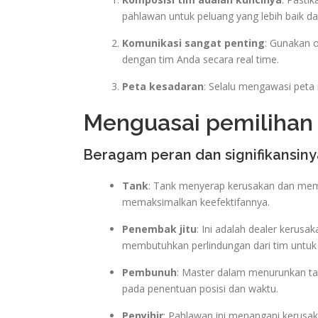
pahlawan untuk peluang yang lebih baik 
Komunikasi sangat penting
: Gunakan 
dengan tim Anda secara real time.
Peta kesadaran
: Selalu mengawasi peta
Menguasai pemilihan
Beragam peran dan signifikansiny
Tank
: Tank menyerap kerusakan dan memul
memaksimalkan keefektifannya.
Penembak jitu
: Ini adalah dealer kerus
membutuhkan perlindungan dari tim untuk 
Pembunuh
: Master dalam menurunkan ta
pada penentuan posisi dan waktu.
Penyihir
: Pahlawan ini menangani kerusa