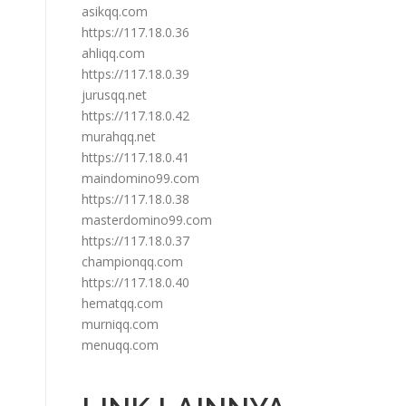
asikqq.com
https://117.18.0.36
ahliqq.com
https://117.18.0.39
jurusqq.net
https://117.18.0.42
murahqq.net
https://117.18.0.41
maindomino99.com
https://117.18.0.38
masterdomino99.com
https://117.18.0.37
championqq.com
https://117.18.0.40
hematqq.com
murniqq.com
menuqq.com