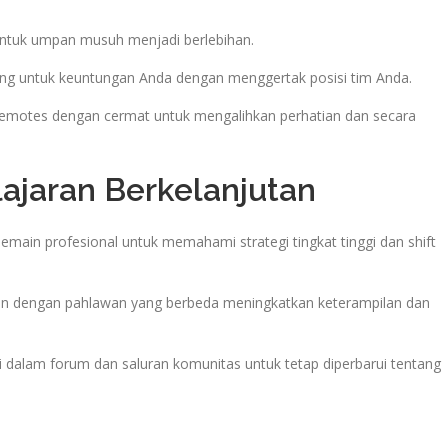
untuk umpan musuh menjadi berlebihan.
ang untuk keuntungan Anda dengan menggertak posisi tim Anda.
 emotes dengan cermat untuk mengalihkan perhatian dan secara
ajaran Berkelanjutan
 pemain profesional untuk memahami strategi tingkat tinggi dan shift
utin dengan pahlawan yang berbeda meningkatkan keterampilan dan
si dalam forum dan saluran komunitas untuk tetap diperbarui tentang