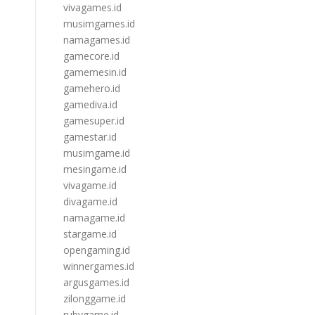
vivagames.id
musimgames.id
namagames.id
gamecore.id
gamemesin.id
gamehero.id
gamediva.id
gamesuper.id
gamestar.id
musimgame.id
mesingame.id
vivagame.id
divagame.id
namagame.id
stargame.id
opengaming.id
winnergames.id
argusgames.id
zilonggame.id
rubygame.id