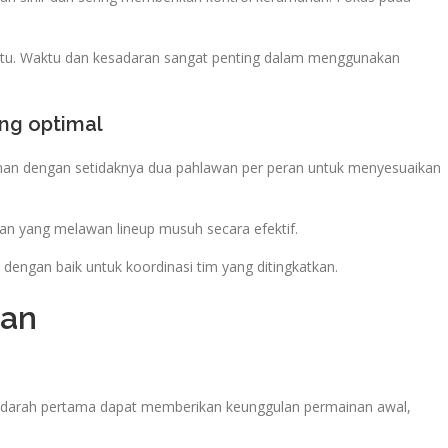
utu. Waktu dan kesadaran sangat penting dalam menggunakan
ng optimal
an dengan setidaknya dua pahlawan per peran untuk menyesuaikan
wan yang melawan lineup musuh secara efektif.
 dengan baik untuk koordinasi tim yang ditingkatkan.
tan
 darah pertama dapat memberikan keunggulan permainan awal,