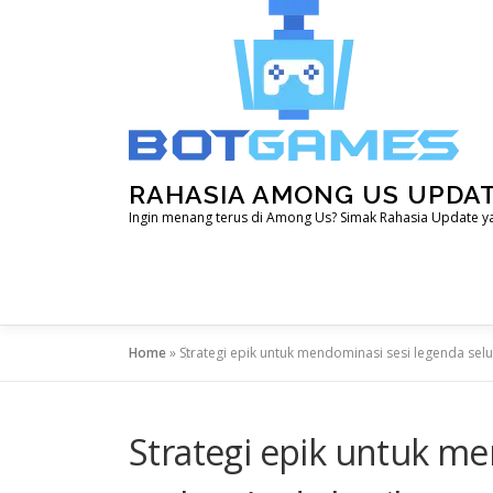
Skip
to
content
RAHASIA AMONG US UPDA
Ingin menang terus di Among Us? Simak Rahasia Update yan
Home
»
Strategi epik untuk mendominasi sesi legenda sel
Strategi epik untuk me