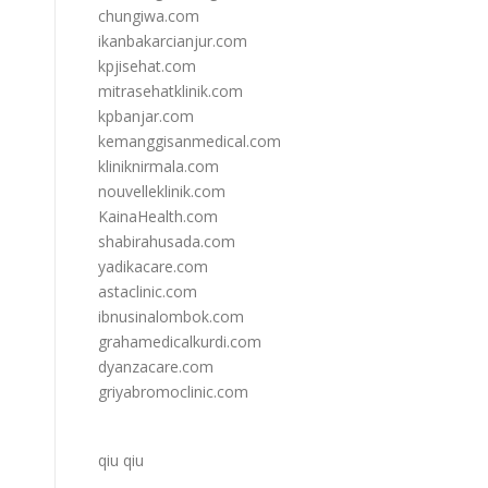
chungiwa.com
ikanbakarcianjur.com
kpjisehat.com
mitrasehatklinik.com
kpbanjar.com
kemanggisanmedical.com
kliniknirmala.com
nouvelleklinik.com
KainaHealth.com
shabirahusada.com
yadikacare.com
astaclinic.com
ibnusinalombok.com
grahamedicalkurdi.com
dyanzacare.com
griyabromoclinic.com
qiu qiu