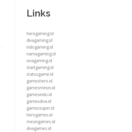
Links
herogaming.id
divagaming.id
indogaming.id
namagaming.id
vivagaming.id
startgaming.id
statusgame.id
gameshero.id
gamesmesin.id
gamesindo.id
gamesdiva.id
gamessuper.id
herogames.id
mesingames.id
divagames.id