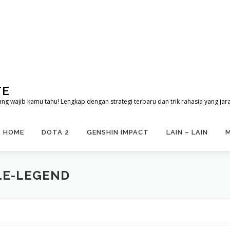
TE
g wajib kamu tahu! Lengkap dengan strategi terbaru dan trik rahasia yang jar
HOME
DOTA 2
GENSHIN IMPACT
LAIN – LAIN
LE-LEGEND