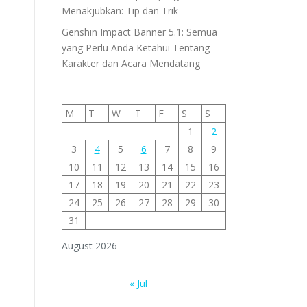
Menakjubkan: Tip dan Trik
Genshin Impact Banner 5.1: Semua
yang Perlu Anda Ketahui Tentang
Karakter dan Acara Mendatang
M
T
W
T
F
S
S
1
2
3
4
5
6
7
8
9
10
11
12
13
14
15
16
17
18
19
20
21
22
23
24
25
26
27
28
29
30
31
August 2026
« Jul