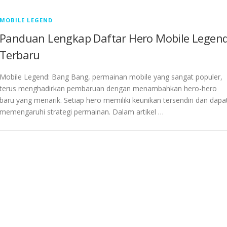
MOBILE LEGEND
Panduan Lengkap Daftar Hero Mobile Legen
Terbaru
Mobile Legend: Bang Bang, permainan mobile yang sangat populer,
terus menghadirkan pembaruan dengan menambahkan hero-hero
baru yang menarik. Setiap hero memiliki keunikan tersendiri dan dapa
memengaruhi strategi permainan. Dalam artikel …