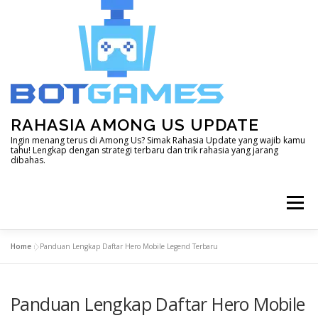
Skip
to
content
RAHASIA AMONG US UPDATE
Ingin menang terus di Among Us? Simak Rahasia Update yang wajib kamu
tahu! Lengkap dengan strategi terbaru dan trik rahasia yang jarang
dibahas.
Menu
Home
»
Panduan Lengkap Daftar Hero Mobile Legend Terbaru
HOME
DOTA 2
GENSHIN IMPACT
Panduan Lengkap Daftar Hero Mobile
LAIN – LAIN
MINECRAFT
MOBILE LEGEND