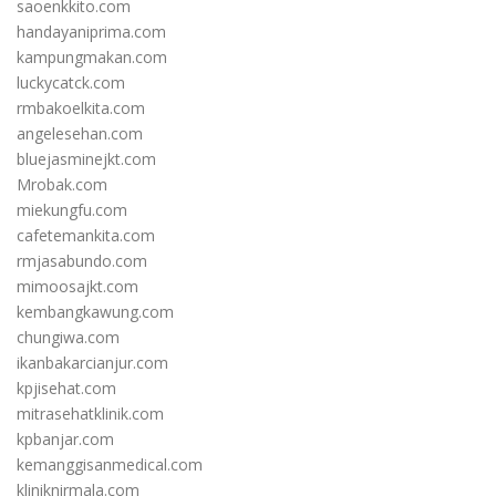
saoenkkito.com
handayaniprima.com
kampungmakan.com
luckycatck.com
rmbakoelkita.com
angelesehan.com
bluejasminejkt.com
Mrobak.com
miekungfu.com
cafetemankita.com
rmjasabundo.com
mimoosajkt.com
kembangkawung.com
chungiwa.com
ikanbakarcianjur.com
kpjisehat.com
mitrasehatklinik.com
kpbanjar.com
kemanggisanmedical.com
kliniknirmala.com