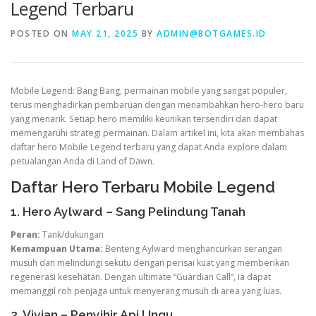
Legend Terbaru
POSTED ON
MAY 21, 2025
BY
ADMIN@BOTGAMES.ID
VALORANT
Mobile Legend: Bang Bang, permainan mobile yang sangat populer,
terus menghadirkan pembaruan dengan menambahkan hero-hero baru
yang menarik. Setiap hero memiliki keunikan tersendiri dan dapat
memengaruhi strategi permainan. Dalam artikel ini, kita akan membahas
daftar hero Mobile Legend terbaru yang dapat Anda explore dalam
petualangan Anda di Land of Dawn.
Daftar Hero Terbaru Mobile Legend
1. Hero Aylward – Sang Pelindung Tanah
Peran:
Tank/dukungan
Kemampuan Utama:
Benteng Aylward menghancurkan serangan
musuh dan melindungi sekutu dengan perisai kuat yang memberikan
regenerasi kesehatan. Dengan ultimate “Guardian Call”, Ia dapat
memanggil roh penjaga untuk menyerang musuh di area yang luas.
2. Vivian – Penyihir Api Ungu