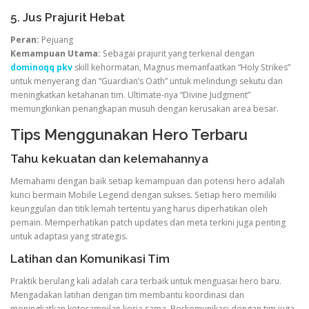
5. Jus Prajurit Hebat
Peran:
Pejuang
Kemampuan Utama:
Sebagai prajurit yang terkenal dengan
dominoqq pkv
skill kehormatan, Magnus memanfaatkan “Holy Strikes”
untuk menyerang dan “Guardian’s Oath” untuk melindungi sekutu dan
meningkatkan ketahanan tim. Ultimate-nya “Divine Judgment”
memungkinkan penangkapan musuh dengan kerusakan area besar.
Tips Menggunakan Hero Terbaru
Tahu kekuatan dan kelemahannya
Memahami dengan baik setiap kemampuan dan potensi hero adalah
kunci bermain Mobile Legend dengan sukses. Setiap hero memiliki
keunggulan dan titik lemah tertentu yang harus diperhatikan oleh
pemain. Memperhatikan patch updates dan meta terkini juga penting
untuk adaptasi yang strategis.
Latihan dan Komunikasi Tim
Praktik berulang kali adalah cara terbaik untuk menguasai hero baru.
Mengadakan latihan dengan tim membantu koordinasi dan
meningkatkan keterampilan kerja sama. Berkomunikasi dengan tim juga