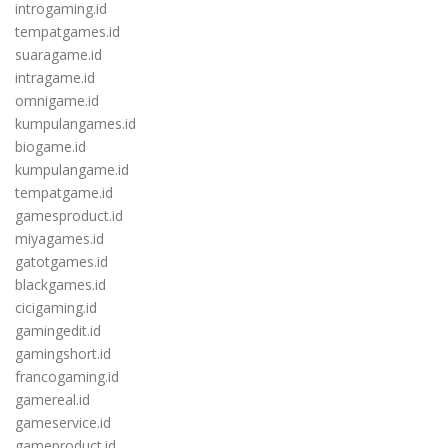
introgaming.id
tempatgames.id
suaragame.id
intragame.id
omnigame.id
kumpulangames.id
biogame.id
kumpulangame.id
tempatgame.id
gamesproduct.id
miyagames.id
gatotgames.id
blackgames.id
cicigaming.id
gamingedit.id
gamingshort.id
francogaming.id
gamereal.id
gameservice.id
gameproduct.id