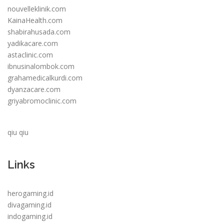
nouvelleklinik.com
KainaHealth.com
shabirahusada.com
yadikacare.com
astaclinic.com
ibnusinalombok.com
grahamedicalkurdi.com
dyanzacare.com
griyabromoclinic.com
qiu qiu
Links
herogaming.id
divagaming.id
indogaming.id