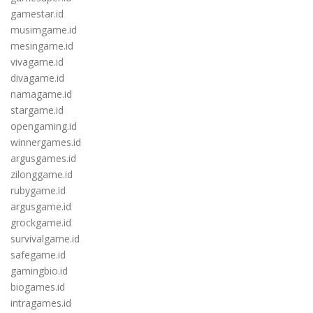
gamestar.id
musimgame.id
mesingame.id
vivagame.id
divagame.id
namagame.id
stargame.id
opengaming.id
winnergames.id
argusgames.id
zilonggame.id
rubygame.id
argusgame.id
grockgame.id
survivalgame.id
safegame.id
gamingbio.id
biogames.id
intragames.id