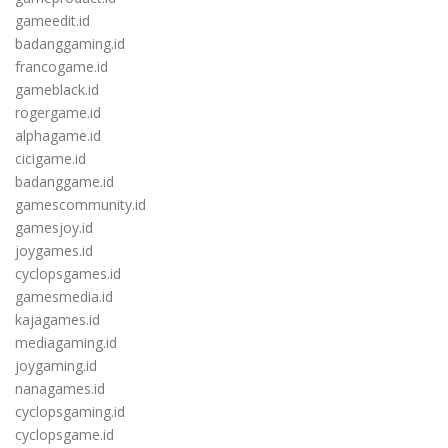
gameedit.id
badanggaming.id
francogame.id
gameblack.id
rogergame.id
alphagame.id
cicigame.id
badanggame.id
gamescommunity.id
gamesjoy.id
joygames.id
cyclopsgames.id
gamesmedia.id
kajagames.id
mediagaming.id
joygaming.id
nanagames.id
cyclopsgaming.id
cyclopsgame.id