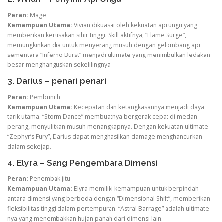
Peran:
Mage
Kemampuan Utama:
Vivian dikuasai oleh kekuatan api ungu yang
memberikan kerusakan sihir tinggi. Skill aktifnya, “Flame Surge”,
memungkinkan dia untuk menyerang musuh dengan gelombang api
sementara “Inferno Burst” menjadi ultimate yang menimbulkan ledakan
besar menghanguskan sekelilingnya.
3. Darius – penari penari
Peran:
Pembunuh
Kemampuan Utama:
Kecepatan dan ketangkasannya menjadi daya
tarik utama. “Storm Dance” membuatnya bergerak cepat di medan
perang, menyulitkan musuh menangkapnya. Dengan kekuatan ultimate
“Zephyr’s Fury”, Darius dapat menghasilkan damage menghancurkan
dalam sekejap.
4. Elyra – Sang Pengembara Dimensi
Peran:
Penembak jitu
Kemampuan Utama:
Elyra memiliki kemampuan untuk berpindah
antara dimensi yang berbeda dengan “Dimensional Shift”, memberikan
fleksibilitas tinggi dalam pertempuran. “Astral Barrage” adalah ultimate-
nya yang menembakkan hujan panah dari dimensi lain.