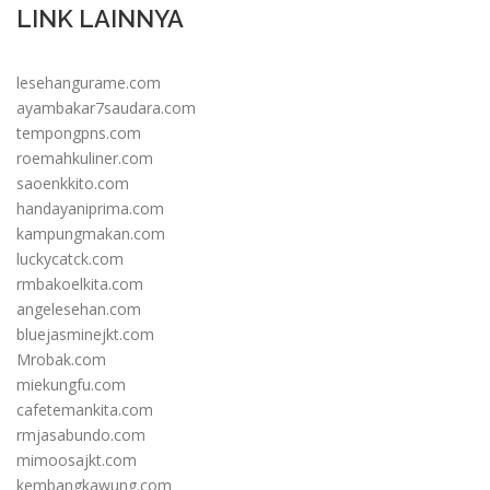
LINK LAINNYA
lesehangurame.com
ayambakar7saudara.com
tempongpns.com
roemahkuliner.com
saoenkkito.com
handayaniprima.com
kampungmakan.com
luckycatck.com
rmbakoelkita.com
angelesehan.com
bluejasminejkt.com
Mrobak.com
miekungfu.com
cafetemankita.com
rmjasabundo.com
mimoosajkt.com
kembangkawung.com