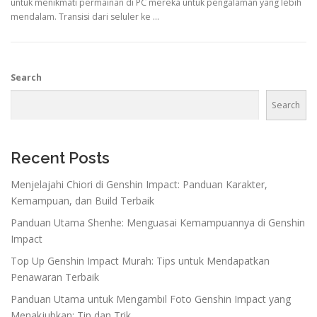
untuk menikmati permainan di PC mereka untuk pengalaman yang lebih
mendalam. Transisi dari seluler ke …
Search
Search
Recent Posts
Menjelajahi Chiori di Genshin Impact: Panduan Karakter,
Kemampuan, dan Build Terbaik
Panduan Utama Shenhe: Menguasai Kemampuannya di Genshin
Impact
Top Up Genshin Impact Murah: Tips untuk Mendapatkan
Penawaran Terbaik
Panduan Utama untuk Mengambil Foto Genshin Impact yang
Menakjubkan: Tip dan Trik