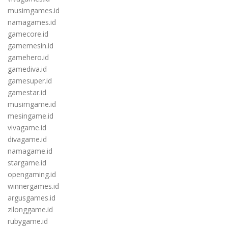
musimgames.id
namagames.id
gamecore.id
gamemesin.id
gamehero.id
gamediva.id
gamesuper.id
gamestar.id
musimgame.id
mesingame.id
vivagame.id
divagame.id
namagame.id
stargame.id
opengaming.id
winnergames.id
argusgames.id
zilonggame.id
rubygame.id