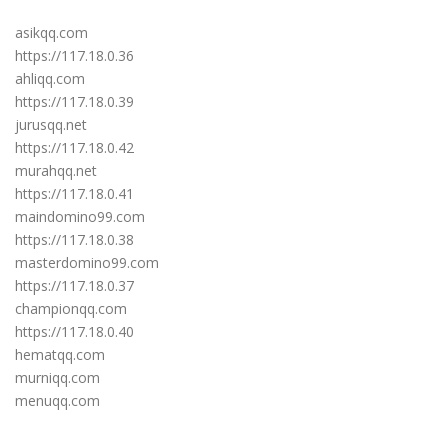
asikqq.com
https://117.18.0.36
ahliqq.com
https://117.18.0.39
jurusqq.net
https://117.18.0.42
murahqq.net
https://117.18.0.41
maindomino99.com
https://117.18.0.38
masterdomino99.com
https://117.18.0.37
championqq.com
https://117.18.0.40
hematqq.com
murniqq.com
menuqq.com