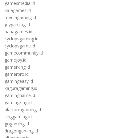
gamesmedia.id
kajagames.id
mediagaming.id
joygaming.id
nanagames.id
cyclopsgaming.id
cyclopsgame.id
gamecommunity.id
gamejoy.id
gamerking.id
gamerpro.id
gamingeasy.id
kaguragaming.id
gamingname.id
gamingking.id
platformgaming.id
kinggaming.id
gogaming.id
dragongaming.id
ultigaming.id