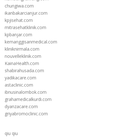
chungiwa.com
ikanbakarcianjur.com
kpjisehat.com
mitrasehatklinik.com
kpbanjar.com
kemanggisanmedical.com
kliniknirmala.com
nouvelleklinik.com
KainaHealth.com
shabirahusada.com
yadikacare.com
astaclinic.com
ibnusinalombok.com
grahamedicalkurdi.com
dyanzacare.com
griyabromoclinic.com
qiu qiu