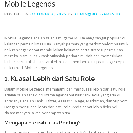
Mobile Legends
POSTED ON
OCTOBER 3, 2025
BY
ADMIN@BOTGAMES.ID
VALORANT
Mobile Legends adalah salah satu game MOBA yang sangat populer di
kalangan pemain lintas usia. Banyak pemain yang berlomba-lomba untuk
naik rank agar dapat membuktikan kekuatan serta strategi permainan
mereka. Namun, naik rank bukanlah perkara mudah dan memerlukan
latihan serta trik khusus. Artikel ini akan memberikan tips jitu agar cepat
naik rank di Mobile Legends.
1. Kuasai Lebih dari Satu Role
Dalam Mobile Legends, memahami dan menguasai lebih dari satu role
adalah salah satu kunci utama agar cepat naik rank. Role yang ada di
antaranya adalah Tank, Fighter, Assassin, Mage, Marksman, dan Support.
Dengan menguasai lebih dari satu role, Anda dapat lebih fleksibel
dalam menyesuaikan penempatan tim.
Mengapa Fleksibilitas Penting?
Saat bermain dalam mode ranked, sering kali Anda akan bertemu