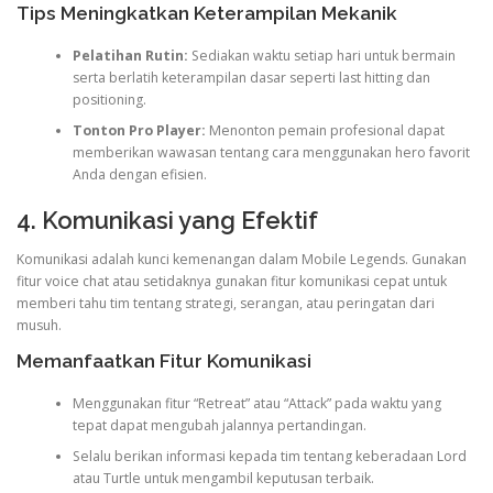
Tips Meningkatkan Keterampilan Mekanik
Pelatihan Rutin:
Sediakan waktu setiap hari untuk bermain
serta berlatih keterampilan dasar seperti last hitting dan
positioning.
Tonton Pro Player:
Menonton pemain profesional dapat
memberikan wawasan tentang cara menggunakan hero favorit
Anda dengan efisien.
4. Komunikasi yang Efektif
Komunikasi adalah kunci kemenangan dalam Mobile Legends. Gunakan
fitur voice chat atau setidaknya gunakan fitur komunikasi cepat untuk
memberi tahu tim tentang strategi, serangan, atau peringatan dari
musuh.
Memanfaatkan Fitur Komunikasi
Menggunakan fitur “Retreat” atau “Attack” pada waktu yang
tepat dapat mengubah jalannya pertandingan.
Selalu berikan informasi kepada tim tentang keberadaan Lord
atau Turtle untuk mengambil keputusan terbaik.