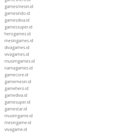
gamesmesin.id
gamesindo.id
gamesdiva.id
gamessuper.id
herogames.id
mesingames.id
divagames.id
vivagames.id
musimgames.id
namagames.id
gamecore.id
gamemesin.id
gamehero.id
gamediva.id
gamesuper.id
gamestar.id
musimgame.id
mesingame.id
vivagame.id