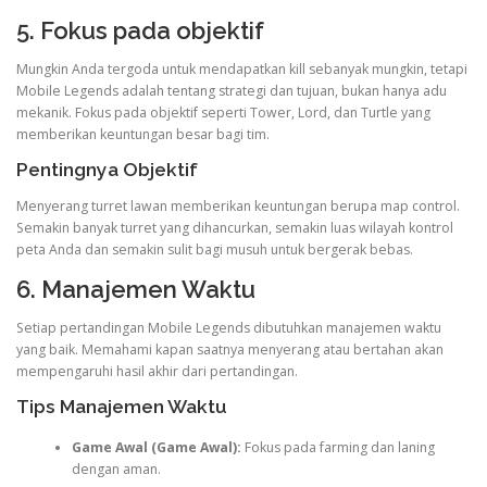
5. Fokus pada objektif
Mungkin Anda tergoda untuk mendapatkan kill sebanyak mungkin, tetapi
Mobile Legends adalah tentang strategi dan tujuan, bukan hanya adu
mekanik. Fokus pada objektif seperti Tower, Lord, dan Turtle yang
memberikan keuntungan besar bagi tim.
Pentingnya Objektif
Menyerang turret lawan memberikan keuntungan berupa map control.
Semakin banyak turret yang dihancurkan, semakin luas wilayah kontrol
peta Anda dan semakin sulit bagi musuh untuk bergerak bebas.
6. Manajemen Waktu
Setiap pertandingan Mobile Legends dibutuhkan manajemen waktu
yang baik. Memahami kapan saatnya menyerang atau bertahan akan
mempengaruhi hasil akhir dari pertandingan.
Tips Manajemen Waktu
Game Awal (Game Awal):
Fokus pada farming dan laning
dengan aman.