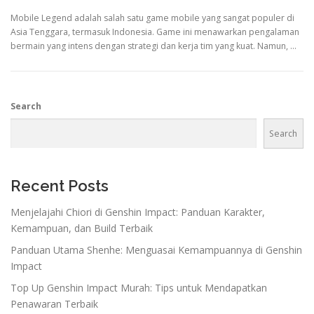
Mobile Legend adalah salah satu game mobile yang sangat populer di
Asia Tenggara, termasuk Indonesia. Game ini menawarkan pengalaman
bermain yang intens dengan strategi dan kerja tim yang kuat. Namun, …
Search
Search
Recent Posts
Menjelajahi Chiori di Genshin Impact: Panduan Karakter,
Kemampuan, dan Build Terbaik
Panduan Utama Shenhe: Menguasai Kemampuannya di Genshin
Impact
Top Up Genshin Impact Murah: Tips untuk Mendapatkan
Penawaran Terbaik