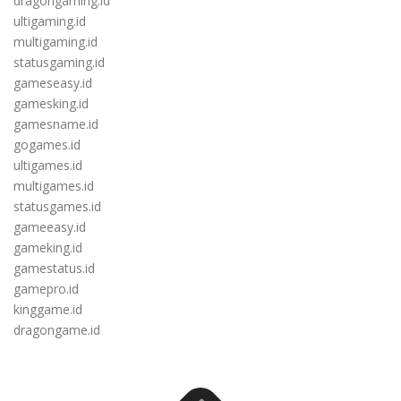
dragongaming.id
ultigaming.id
multigaming.id
statusgaming.id
gameseasy.id
gamesking.id
gamesname.id
gogames.id
ultigames.id
multigames.id
statusgames.id
gameeasy.id
gameking.id
gamestatus.id
gamepro.id
kinggame.id
dragongame.id