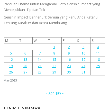
Panduan Utama untuk Mengambil Foto Genshin Impact yang
Menakjubkan: Tip dan Trik
Genshin Impact Banner 5.1: Semua yang Perlu Anda Ketahui
Tentang Karakter dan Acara Mendatang
M
T
W
T
F
S
S
1
2
3
4
5
6
7
8
9
10
11
12
13
14
15
16
17
18
19
20
21
22
23
24
25
26
27
28
29
30
31
May 2025
« Apr
Jun »
LINK LAINNYA