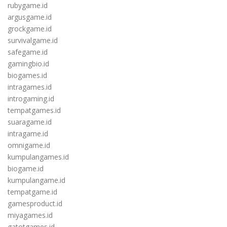
rubygame.id
argusgame.id
grockgame.id
survivalgame.id
safegame.id
gamingbio.id
biogames.id
intragames.id
introgaming.id
tempatgames.id
suaragame.id
intragame.id
omnigame.id
kumpulangames.id
biogame.id
kumpulangame.id
tempatgame.id
gamesproduct.id
miyagames.id
gatotgames.id