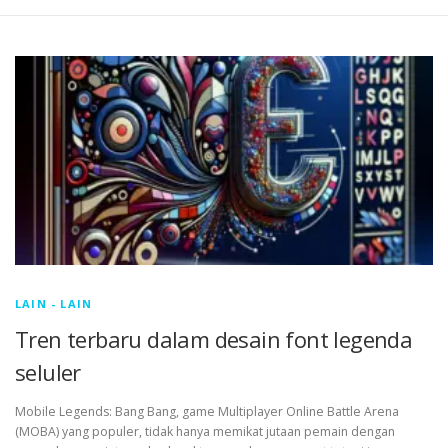
VALORANT
LAIN - LAIN
Tren terbaru dalam desain font legenda
seluler
Mobile Legends: Bang Bang, game Multiplayer Online Battle Arena
(MOBA) yang populer, tidak hanya memikat jutaan pemain dengan