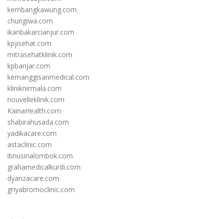
kembangkawung.com
chungiwa.com
ikanbakarcianjur.com
kpjisehat.com
mitrasehatklinik.com
kpbanjar.com
kemanggisanmedical.com
kliniknirmala.com
nouvelleklinik.com
KainaHealth.com
shabirahusada.com
yadikacare.com
astaclinic.com
ibnusinalombok.com
grahamedicalkurdi.com
dyanzacare.com
griyabromoclinic.com