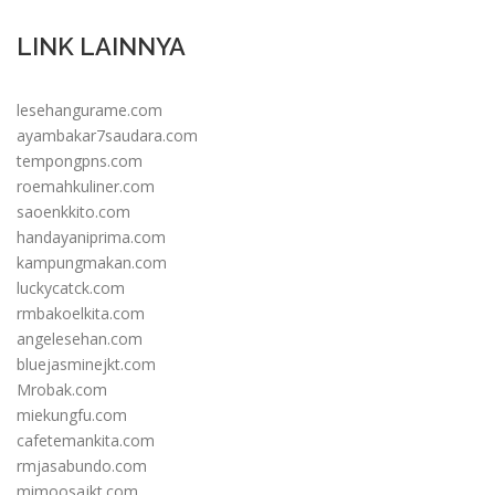
LINK LAINNYA
lesehangurame.com
ayambakar7saudara.com
tempongpns.com
roemahkuliner.com
saoenkkito.com
handayaniprima.com
kampungmakan.com
luckycatck.com
rmbakoelkita.com
angelesehan.com
bluejasminejkt.com
Mrobak.com
miekungfu.com
cafetemankita.com
rmjasabundo.com
mimoosajkt.com