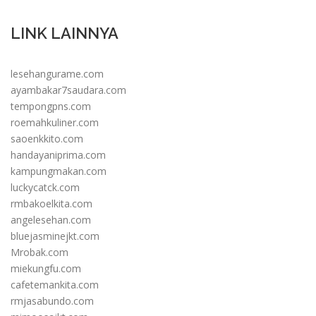
LINK LAINNYA
lesehangurame.com
ayambakar7saudara.com
tempongpns.com
roemahkuliner.com
saoenkkito.com
handayaniprima.com
kampungmakan.com
luckycatck.com
rmbakoelkita.com
angelesehan.com
bluejasminejkt.com
Mrobak.com
miekungfu.com
cafetemankita.com
rmjasabundo.com