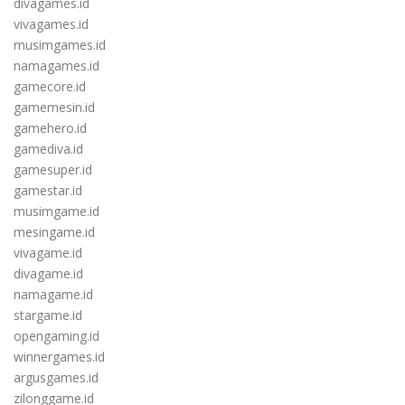
divagames.id
vivagames.id
musimgames.id
namagames.id
gamecore.id
gamemesin.id
gamehero.id
gamediva.id
gamesuper.id
gamestar.id
musimgame.id
mesingame.id
vivagame.id
divagame.id
namagame.id
stargame.id
opengaming.id
winnergames.id
argusgames.id
zilonggame.id