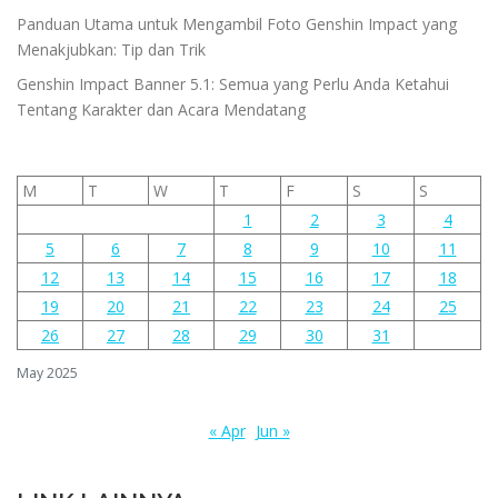
Panduan Utama untuk Mengambil Foto Genshin Impact yang
Menakjubkan: Tip dan Trik
Genshin Impact Banner 5.1: Semua yang Perlu Anda Ketahui
Tentang Karakter dan Acara Mendatang
M
T
W
T
F
S
S
1
2
3
4
5
6
7
8
9
10
11
12
13
14
15
16
17
18
19
20
21
22
23
24
25
26
27
28
29
30
31
May 2025
« Apr
Jun »