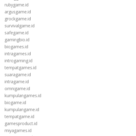
rubygame.id
argusgame.id
grockgame.id
survivalgame.id
safegame.id
gamingbio.id
biogames.id
intragames.id
introgaming.id
tempatgames.id
suaragame.id
intragame.id
omnigame.id
kumpulangames.id
biogame.id
kumpulangame.id
tempatgame.id
gamesproduct.id
miyagames.id