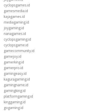
cyclopsgames.id
gamesmedia.id
kajagames.id
mediagaming.id
joygaming.id
nanagames.id
cyclopsgaming.id
cyclopsgame.id
gamecommunity.id
gamejoy.id
gamerking.id
gamerpro.id
gamingeasy.id
kaguragaming.id
gamingname.id
gamingking.id
platformgaming.id
kinggaming.id
gogaming.id