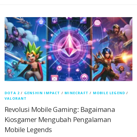
VALORANT
DOTA 2
/
GENSHIN IMPACT
/
MINECRAFT
/
MOBILE LEGEND
/
VALORANT
Revolusi Mobile Gaming: Bagaimana
Kiosgamer Mengubah Pengalaman
Mobile Legends