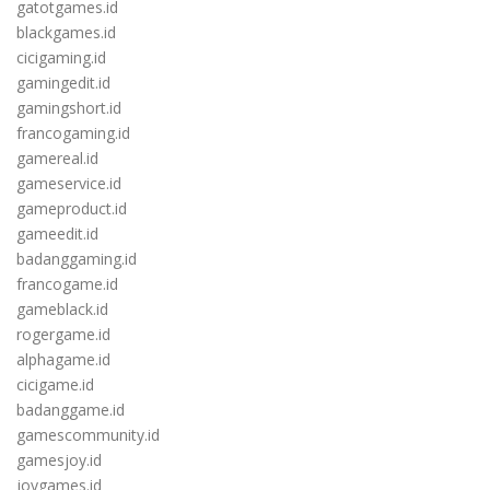
gatotgames.id
blackgames.id
cicigaming.id
gamingedit.id
gamingshort.id
francogaming.id
gamereal.id
gameservice.id
gameproduct.id
gameedit.id
badanggaming.id
francogame.id
gameblack.id
rogergame.id
alphagame.id
cicigame.id
badanggame.id
gamescommunity.id
gamesjoy.id
joygames.id