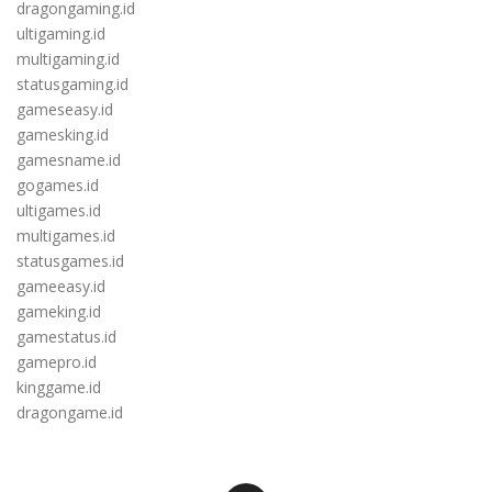
dragongaming.id
ultigaming.id
multigaming.id
statusgaming.id
gameseasy.id
gamesking.id
gamesname.id
gogames.id
ultigames.id
multigames.id
statusgames.id
gameeasy.id
gameking.id
gamestatus.id
gamepro.id
kinggame.id
dragongame.id