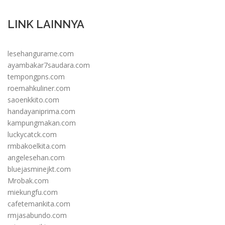
LINK LAINNYA
lesehangurame.com
ayambakar7saudara.com
tempongpns.com
roemahkuliner.com
saoenkkito.com
handayaniprima.com
kampungmakan.com
luckycatck.com
rmbakoelkita.com
angelesehan.com
bluejasminejkt.com
Mrobak.com
miekungfu.com
cafetemankita.com
rmjasabundo.com