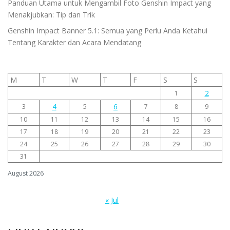
Panduan Utama untuk Mengambil Foto Genshin Impact yang
Menakjubkan: Tip dan Trik
Genshin Impact Banner 5.1: Semua yang Perlu Anda Ketahui
Tentang Karakter dan Acara Mendatang
M
T
W
T
F
S
S
2
1
4
6
3
5
7
8
9
10
11
12
13
14
15
16
17
18
19
20
21
22
23
24
25
26
27
28
29
30
31
August 2026
« Jul