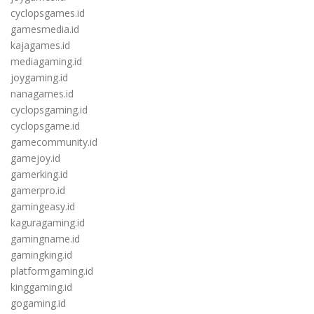
cyclopsgames.id
gamesmedia.id
kajagames.id
mediagaming.id
joygaming.id
nanagames.id
cyclopsgaming.id
cyclopsgame.id
gamecommunity.id
gamejoy.id
gamerking.id
gamerpro.id
gamingeasy.id
kaguragaming.id
gamingname.id
gamingking.id
platformgaming.id
kinggaming.id
gogaming.id