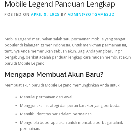
Mobile Legend Panduan Lengkap
POSTED ON
APRIL 8, 2025
BY
ADMIN@BOTGAMES.ID
VALORANT
Mobile Legend merupakan salah satu permainan mobile yang sangat
populer di kalangan gamer Indonesia. Untuk menikmati permainan ini,
tentunya Anda memerlukan sebuah akun. Bagi Anda yang baru ingin
bergabung, berikut adalah panduan lengkap cara mudah membuat akun
baru di Mobile Legend.
Mengapa Membuat Akun Baru?
Membuat akun baru di Mobile Legend memungkinkan Anda untuk:
Memulai permainan dari awal.
Menggunakan strategi dan peran karakter yang berbeda.
Memiliki identitas baru dalam permainan.
Mengelola beberapa akun untuk mencoba berbagai teknik
permainan.