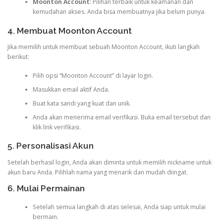
Moonton Account
: Pilihan terbaik untuk keamanan dan
kemudahan akses. Anda bisa membuatnya jika belum punya.
4. Membuat Moonton Account
Jika memilih untuk membuat sebuah Moonton Account, ikuti langkah
berikut:
Pilih opsi “Moonton Account” di layar login.
Masukkan email aktif Anda.
Buat kata sandi yang kuat dan unik.
Anda akan menerima email verifikasi. Buka email tersebut dan
klik link verifikasi.
5. Personalisasi Akun
Setelah berhasil login, Anda akan diminta untuk memilih nickname untuk
akun baru Anda. Pilihlah nama yang menarik dan mudah diingat.
6. Mulai Permainan
Setelah semua langkah di atas selesai, Anda siap untuk mulai
bermain.