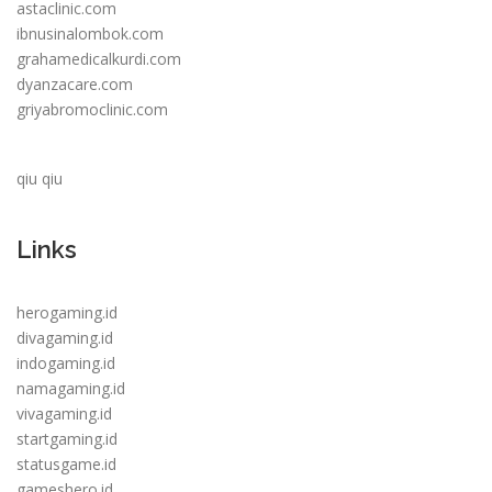
astaclinic.com
ibnusinalombok.com
grahamedicalkurdi.com
dyanzacare.com
griyabromoclinic.com
qiu qiu
Links
herogaming.id
divagaming.id
indogaming.id
namagaming.id
vivagaming.id
startgaming.id
statusgame.id
gameshero.id