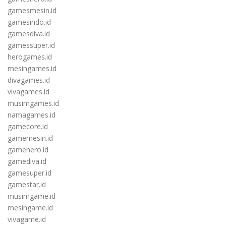
gamesmesin.id
gamesindo.id
gamesdiva.id
gamessuper.id
herogames.id
mesingames.id
divagames.id
vivagames.id
musimgames.id
namagames.id
gamecore.id
gamemesin.id
gamehero.id
gamediva.id
gamesuper.id
gamestar.id
musimgame.id
mesingame.id
vivagame.id