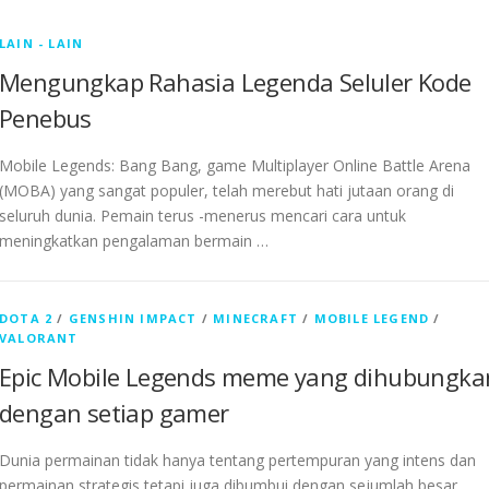
LAIN - LAIN
Mengungkap Rahasia Legenda Seluler Kode
Penebus
Mobile Legends: Bang Bang, game Multiplayer Online Battle Arena
(MOBA) yang sangat populer, telah merebut hati jutaan orang di
seluruh dunia. Pemain terus -menerus mencari cara untuk
meningkatkan pengalaman bermain …
DOTA 2
/
GENSHIN IMPACT
/
MINECRAFT
/
MOBILE LEGEND
/
VALORANT
Epic Mobile Legends meme yang dihubungka
dengan setiap gamer
Dunia permainan tidak hanya tentang pertempuran yang intens dan
permainan strategis tetapi juga dibumbui dengan sejumlah besar