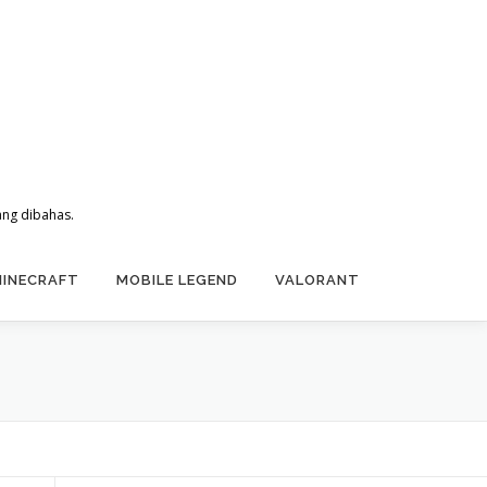
ang dibahas.
MINECRAFT
MOBILE LEGEND
VALORANT