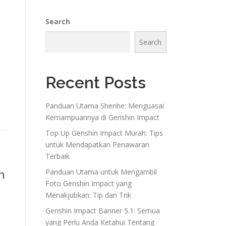
Search
Search
Recent Posts
Panduan Utama Shenhe: Menguasai
Kemampuannya di Genshin Impact
Top Up Genshin Impact Murah: Tips
untuk Mendapatkan Penawaran
Terbaik
n
Panduan Utama untuk Mengambil
Foto Genshin Impact yang
Menakjubkan: Tip dan Trik
Genshin Impact Banner 5.1: Semua
yang Perlu Anda Ketahui Tentang