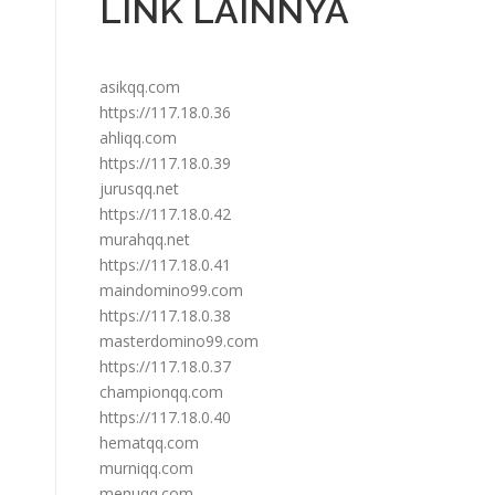
LINK LAINNYA
asikqq.com
https://117.18.0.36
ahliqq.com
https://117.18.0.39
jurusqq.net
https://117.18.0.42
murahqq.net
https://117.18.0.41
maindomino99.com
https://117.18.0.38
masterdomino99.com
https://117.18.0.37
championqq.com
https://117.18.0.40
hematqq.com
murniqq.com
menuqq.com