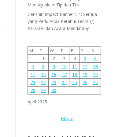
Menakjubkan: Tip dan Trik
Genshin Impact Banner 5.1: Semua
yang Perlu Anda Ketahui Tentang
Karakter dan Acara Mendatang
M
T
W
T
F
S
S
1
2
3
4
5
6
7
8
9
10
11
12
13
14
15
16
17
18
19
20
21
22
23
24
25
26
27
28
29
30
April 2025
May »