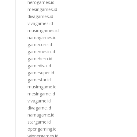
herogames.id
mesingames.id
divagames.id
vivagames.id
musimgames.id
namagames.id
gamecore.id
gamemesin.id
gamehero.id
gamediva.id
gamesuper.id
gamestar.id
musimgame.id
mesingame.id
vivagame.id
divagame.id
namagame.id
stargame.id
opengaming.id
winnergames.id