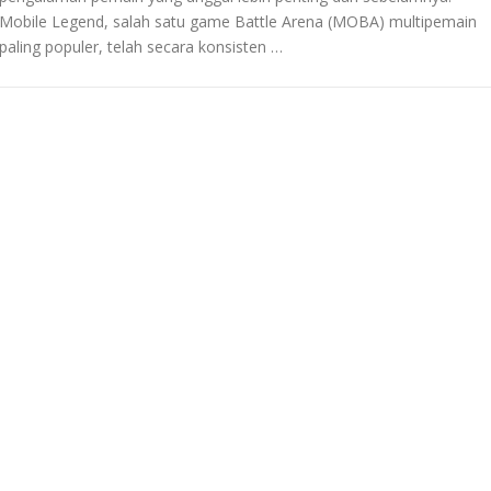
Mobile Legend, salah satu game Battle Arena (MOBA) multipemain
paling populer, telah secara konsisten …