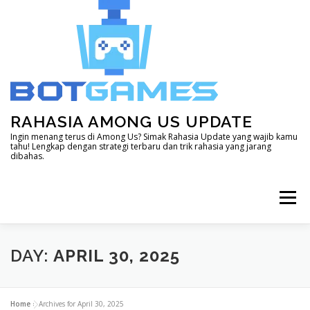
Skip
to
content
RAHASIA AMONG US UPDATE
Ingin menang terus di Among Us? Simak Rahasia Update yang wajib kamu
tahu! Lengkap dengan strategi terbaru dan trik rahasia yang jarang
dibahas.
Menu
HOME
DOTA 2
GENSHIN IMPACT
DAY:
APRIL 30, 2025
LAIN – LAIN
MINECRAFT
MOBILE LEGEND
Home
»
Archives for April 30, 2025