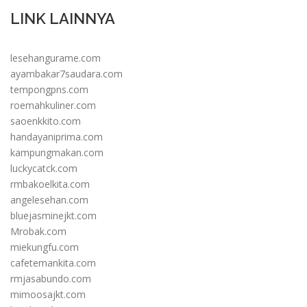
LINK LAINNYA
lesehangurame.com
ayambakar7saudara.com
tempongpns.com
roemahkuliner.com
saoenkkito.com
handayaniprima.com
kampungmakan.com
luckycatck.com
rmbakoelkita.com
angelesehan.com
bluejasminejkt.com
Mrobak.com
miekungfu.com
cafetemankita.com
rmjasabundo.com
mimoosajkt.com