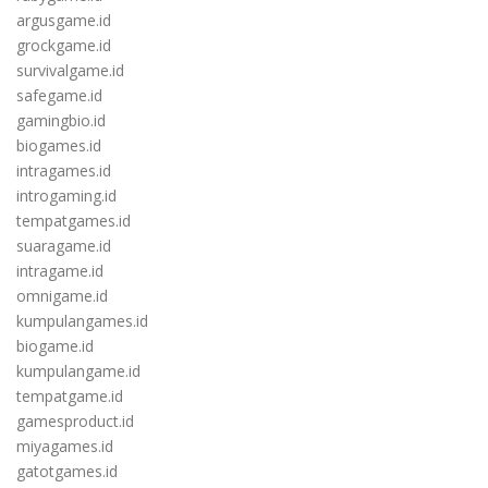
argusgame.id
grockgame.id
survivalgame.id
safegame.id
gamingbio.id
biogames.id
intragames.id
introgaming.id
tempatgames.id
suaragame.id
intragame.id
omnigame.id
kumpulangames.id
biogame.id
kumpulangame.id
tempatgame.id
gamesproduct.id
miyagames.id
gatotgames.id