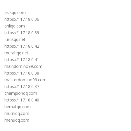
asikqq.com
https://117.18.0.36
ahliqq.com
https://117.18.0.39
jurusqq.net
https://117.18.0.42
murahqq.net
https://117.18.0.41
maindomino99.com
https://117.18.0.38
masterdomino99.com
https://117.18.0.37
championqq.com
https://117.18.0.40
hematqq.com
murniqq.com
menuqq.com